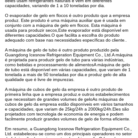
deles usam refrigerantes naturais e vêm em diferentes
capacidades, variando de 1 a 10 toneladas por dia.
O evaporador de gelo em flocos é outro produto que a empresa
produz. Este produto é uma máquina auxiliar que é usada em
conjunto com a máquina de gelo em flocos. Esta máquina é
usada para produzir secos,Este evaporador está disponível em
diferentes capacidades.O que facilita a escolha do produto
adequado com base nas necessidades específicas do cliente..
A máquina de gelo de tubo é outro produto produzido pela
Guangdong Icesnow Refrigeration Equipment Co., Ltd.A máquina
é projetada para produzir gelo de tubo para várias indústrias,
como bebidas e processamento de alimentosA máquina de gelo
de tubo está disponível em várias capacidades, que variam de 1
tonelada a mais de 50 toneladas por dia.e produz gelo de alta
qualidade que é livre de impurezas.
A máquina de cubos de gelo da empresa é outro produto de
primeira linha que a empresa produz.e outros estabelecimentos
que necessitam de grandes volumes de geloAs máquinas de
cubos de gelo da empresa estão disponíveis em vários tamanhos
e capacidades, que variam de 25kg/24h a 2000kg/24h.Eles são
projetados com tecnologia de economia de energia e podem
facilmente produzir grandes volumes de gelo de forma eficiente.
Em resumo, a Guangdong Icesnow Refrigeration Equipment Co.,
Ltd. estabeleceu-se como um dos principais operadores no setor