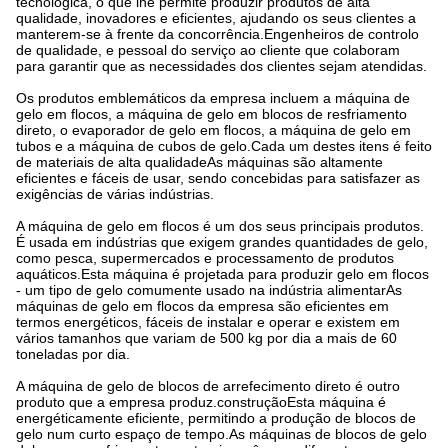
tecnológica, o que lhe permite produzir produtos de alta
qualidade, inovadores e eficientes, ajudando os seus clientes a
manterem-se à frente da concorrência.Engenheiros de controlo
de qualidade, e pessoal do serviço ao cliente que colaboram
para garantir que as necessidades dos clientes sejam atendidas.
Os produtos emblemáticos da empresa incluem a máquina de
gelo em flocos, a máquina de gelo em blocos de resfriamento
direto, o evaporador de gelo em flocos, a máquina de gelo em
tubos e a máquina de cubos de gelo.Cada um destes itens é feito
de materiais de alta qualidadeAs máquinas são altamente
eficientes e fáceis de usar, sendo concebidas para satisfazer as
exigências de várias indústrias.
A máquina de gelo em flocos é um dos seus principais produtos.
É usada em indústrias que exigem grandes quantidades de gelo,
como pesca, supermercados e processamento de produtos
aquáticos.Esta máquina é projetada para produzir gelo em flocos
- um tipo de gelo comumente usado na indústria alimentarAs
máquinas de gelo em flocos da empresa são eficientes em
termos energéticos, fáceis de instalar e operar e existem em
vários tamanhos que variam de 500 kg por dia a mais de 60
toneladas por dia.
A máquina de gelo de blocos de arrefecimento direto é outro
produto que a empresa produz.construçãoEsta máquina é
energéticamente eficiente, permitindo a produção de blocos de
gelo num curto espaço de tempo.As máquinas de blocos de gelo