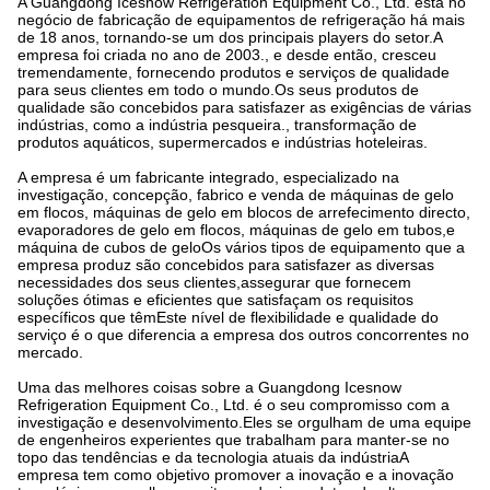
A Guangdong Icesnow Refrigeration Equipment Co., Ltd. está no
negócio de fabricação de equipamentos de refrigeração há mais
de 18 anos, tornando-se um dos principais players do setor.A
empresa foi criada no ano de 2003., e desde então, cresceu
tremendamente, fornecendo produtos e serviços de qualidade
para seus clientes em todo o mundo.Os seus produtos de
qualidade são concebidos para satisfazer as exigências de várias
indústrias, como a indústria pesqueira., transformação de
produtos aquáticos, supermercados e indústrias hoteleiras.
A empresa é um fabricante integrado, especializado na
investigação, concepção, fabrico e venda de máquinas de gelo
em flocos, máquinas de gelo em blocos de arrefecimento directo,
evaporadores de gelo em flocos, máquinas de gelo em tubos,e
máquina de cubos de geloOs vários tipos de equipamento que a
empresa produz são concebidos para satisfazer as diversas
necessidades dos seus clientes,assegurar que fornecem
soluções ótimas e eficientes que satisfaçam os requisitos
específicos que têmEste nível de flexibilidade e qualidade do
serviço é o que diferencia a empresa dos outros concorrentes no
mercado.
Uma das melhores coisas sobre a Guangdong Icesnow
Refrigeration Equipment Co., Ltd. é o seu compromisso com a
investigação e desenvolvimento.Eles se orgulham de uma equipe
de engenheiros experientes que trabalham para manter-se no
topo das tendências e da tecnologia atuais da indústriaA
empresa tem como objetivo promover a inovação e a inovação