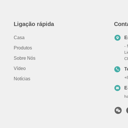
Ligação rápida
Cont
Casa
E
-
Produtos
Li
Sobre Nós
C
Vídeo
T
+
Notícias
E
h