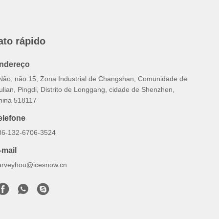
ato rápido
ndereço
 Não, não.15, Zona Industrial de Changshan, Comunidade de
ulian, Pingdi, Distrito de Longgang, cidade de Shenzhen,
hina 518117
elefone
86-132-6706-3524
-mail
arveyhou@icesnow.cn