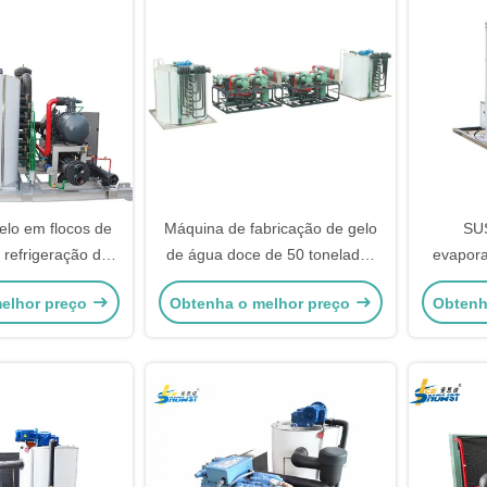
elo em flocos de
Máquina de fabricação de gelo
SU
 refrigeração de
de água doce de 50 toneladas
evapora
25 toneladas com
para processamento de frutos
de pesc
elhor preço
Obtenha o melhor preço
Obtenh
pósito
do mar
Vaporado