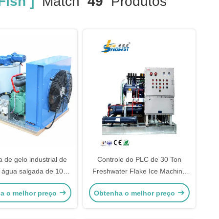
Fish ]
Match
49
Produtos
 de gelo industrial de
Controle do PLC de 30 Ton
e água salgada de 1000
Freshwater Flake Ice Machine
a pesca de arrastão
para a indústria química
a o melhor preço
Obtenha o melhor preço