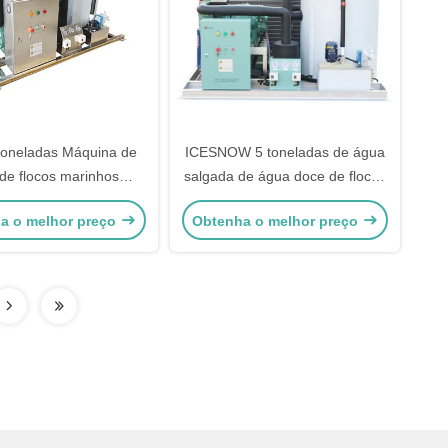
toneladas Máquina de
ICESNOW 5 toneladas de água
 de flocos marinhos
salgada de água doce de flocos
a de gelo de flocos
de gelo Máquina de fabricação
a o melhor preço
Obtenha o melhor preço
rcial 380v 50hz 3p
multifunção