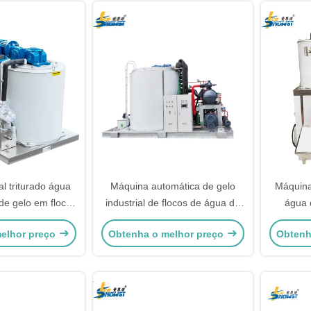
l triturado água
Máquina automática de gelo
Máquina
de gelo em flocos
industrial de flocos de água do
água 
permercado
mar de 40 toneladas para
refri
elhor preço
Obtenha o melhor preço
Obtenh
conservação de alimentos