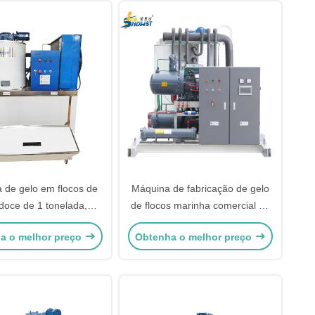
 de gelo em flocos de
Máquina de fabricação de gelo
doce de 1 tonelada,
de flocos marinha comercial de
gerada a água, para
20 toneladas para
a o melhor preço
Obtenha o melhor preço
supermercado
processamento de alimentos
para peixes e camarões