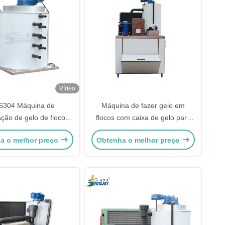
Vídeo
S304 Máquina de
Máquina de fazer gelo em
ção de gelo de flocos
flocos com caixa de gelo para
a Fabricante de gelo
peixes
a o melhor preço
Obtenha o melhor preço
r Tambor 10 toneladas