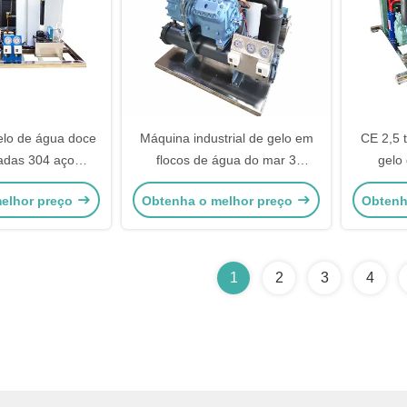
lo de água doce
Máquina industrial de gelo em
CE 2,5 
ladas 304 aço
flocos de água do mar 3
gelo
vel 11,4 kW
toneladas 380V
Máquin
elhor preço
Obtenha o melhor preço
Obtenh
come
1
2
3
4