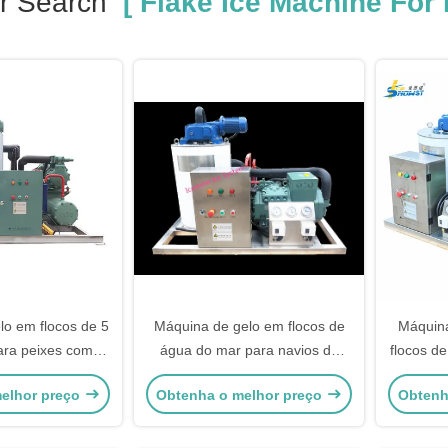
r Search
[ Flake Ice Machine For 
lo em flocos de 5
Máquina de gelo em flocos de
Máquina
ara peixes com
água do mar para navios de
flocos d
ento por água
pesca de 1 tonelada
kg par
elhor preço
Obtenha o melhor preço
Obtenh
ramável