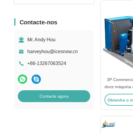
Contacte-nos
Mr. Andy Hou
harveyhou@icesnow.cn
+86-13267063524
3P Commercia
doce máquina 
para su
Contacte agora
Obtenha o m