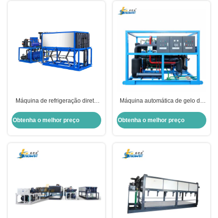
Máquina de refrigeração direta
Máquina automática de gelo de
de 2 toneladas para fabricação
bloco de arrefecimento direto de
de gelo
50 toneladas para a indústria do
Obtenha o melhor preço
Obtenha o melhor preço
peixe 210 kW