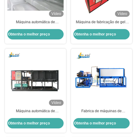
Vídeo
Vídeo
Máquina automática de
Máquina de fabricação de gelo
congelamento de blocos de gelo
de blocos de refrigeração directa
industrial 10 toneladas 50 kg
modular 5 toneladas
Obtenha o melhor preço
Obtenha o melhor preço
Vídeo
Máquina automática de
Fabrica de máquinas de
fabricação de blocos de gelo
fabricação de gelo de blocos de
industrial 5 toneladas para
arrefecimento direto de 2
Obtenha o melhor preço
Obtenha o melhor preço
refrigeração de peixes e frutos do
toneladas 25kg 50kg
mar