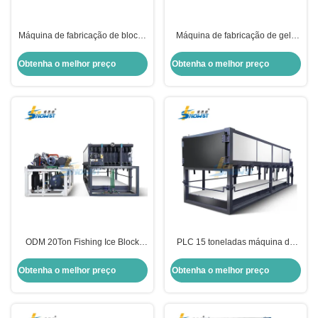
Máquina de fabricação de blocos
Máquina de fabricação de gelo
de gelo OEM 60T para
de bloco de arrefecimento direto
refrigeração de pesca
automático integrado 30T
Obtenha o melhor preço
Obtenha o melhor preço
ODM 20Ton Fishing Ice Block
PLC 15 toneladas máquina de
Maker Máquina Fabricante
fazer blocos de gelo de
Modulo Design
arrefecimento directo
Obtenha o melhor preço
Obtenha o melhor preço