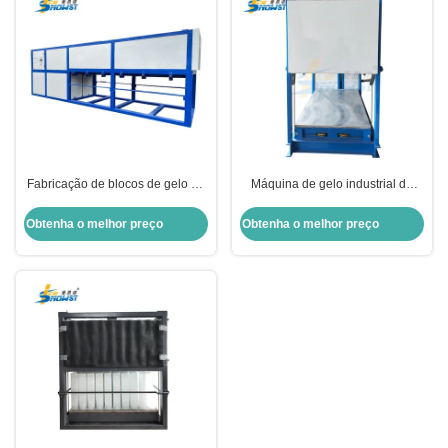
Fabricação de blocos de gelo de
Máquina de gelo industrial de
10 toneladas Fabricação de
blocos de arrefecimento direto 3
blocos de gelo comerciais 80KW
toneladas 380 V
Obtenha o melhor preço
Obtenha o melhor preço