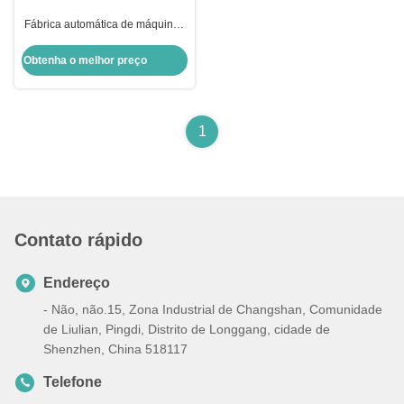
Fábrica automática de máquinas
de fabricação de blocos de gelo
industrial de 15 toneladas 50 kg
Obtenha o melhor preço
1
Contato rápido
Endereço
- Não, não.15, Zona Industrial de Changshan, Comunidade
de Liulian, Pingdi, Distrito de Longgang, cidade de
Shenzhen, China 518117
Telefone