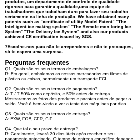
produtos, um departamento de controlo de qualidade
rigoroso para garantir a qualidade,uma equipe de
trabalhadores que trabalham duro para fazer seu trabalho
seriamente na linha de produção. We have obtained many
patents such as “certificate of utility Model Patent” “The
Intelligent ice making system” “The Remote monitoring Ice
System” “The Delivery Ice System” and also our products
achieved CE certification issued by SGS.
7Escolhe-nos para não te arrependeres e não te preocupes,
só te espera uma surpresa.
Perguntas frequentes
Q1. Quais são os seus termos de embalagem?
R: Em geral, embalamos as nossas mercadorias em filmes de
plástico ou caixas, normalmente um transporte FCL.
Q2. Quais são os seus termos de pagamento?
A: T / T 50% como depósito, e 50% antes da entrega.
Mostraremos as fotos dos produtos e pacotes antes de pagar o
saldo. Você é bem-vindo a ver o teste das máquinas por dias.
Q3. Quais são os seus termos de entrega?
A: EXW, FOB, CFR, CIF.
Q4. Que tal o seu prazo de entrega?
R: Geralmente, levará 30 dias úteis após receber o seu
pagamento antecipado. O tempo de entrega específico depende