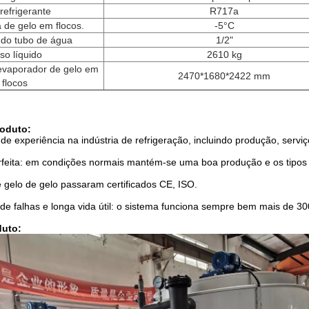
refrigerante
R717a
 de gelo em flocos.
-5°C
do tubo de água
1/2"
so líquido
2610 kg
evaporador de gelo em
2470*1680*2422 mm
flocos
oduto:
e experiência na indústria de refrigeração, incluindo produção, servi
erfeita: em condições normais mantém-se uma boa produção e os tipos
gelo de gelo passaram certificados CE, ISO.
de falhas e longa vida útil: o sistema funciona sempre bem mais de 3
duto: