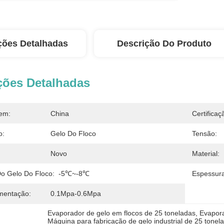
ções Detalhadas
Descrição Do Produto
ções Detalhadas
em:
China
Certificaç
o:
Gelo Do Floco
Tensão:
Novo
Material:
o Gelo Do Floco:
-5℃~-8℃
Espessura
mentação:
0.1Mpa-0.6Mpa
Evaporador de gelo em flocos de 25 toneladas
, 
Evapor
Máquina para fabricação de gelo industrial de 25 tonel