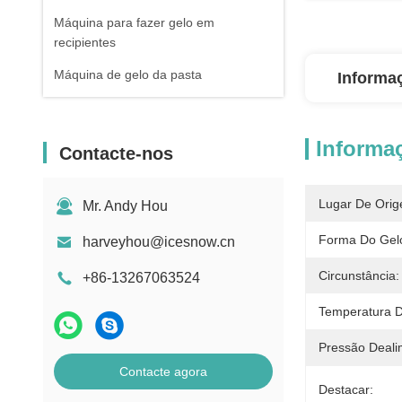
Máquina para fazer gelo em
recipientes
Máquina de gelo da pasta
Informa
Informa
Contacte-nos
Lugar De Orig
Mr. Andy Hou
Forma Do Gel
harveyhou@icesnow.cn
Circunstância:
+86-13267063524
Temperatura D
Pressão Deali
Contacte agora
Destacar: