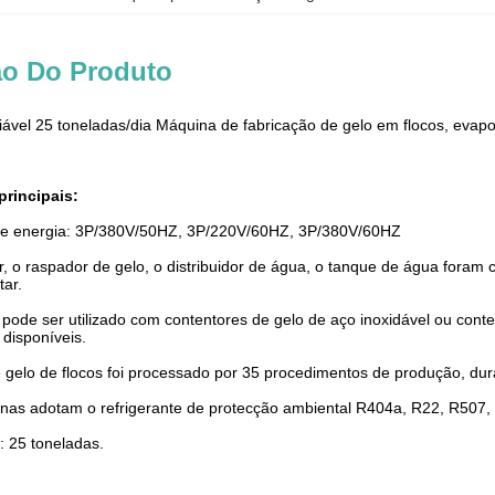
ão Do Produto
ável 25 toneladas/dia Máquina de fabricação de gelo em flocos, evap
principais:
e energia: 3P/380V/50HZ, 3P/220V/60HZ, 3P/380V/60HZ
r, o raspador de gelo, o distribuidor de água, o tanque de água foram 
tar.
ode ser utilizado com contentores de gelo de aço inoxidável ou cont
 disponíveis.
 gelo de flocos foi processado por 35 procedimentos de produção, duráv
nas adotam o refrigerante de protecção ambiental R404a, R22, R507,
: 25 toneladas.