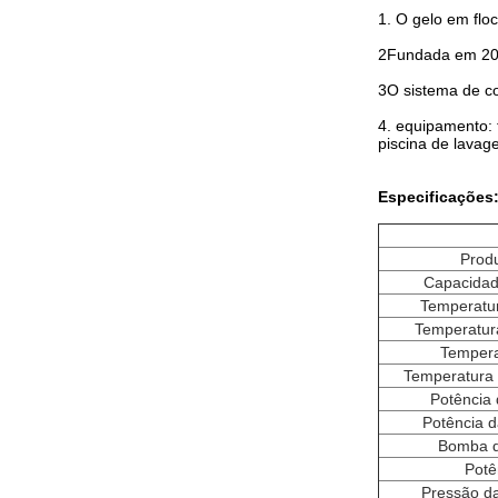
1. O gelo em flo
2Fundada em 200
3O sistema de con
4. equipamento: 
piscina de lavag
Especificações
Prod
Capacidad
Temperatu
Temperatur
Tempera
Temperatura 
Potência 
Potência 
Bomba d
Potê
Pressão d