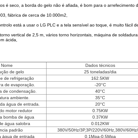
cos é seco, a borda do gelo não é afiada, é bom para o arrefecimento d
3, fábrica de cerca de 10.000m2,
trolo está a usar o LG PLC e a tela sensível ao toque, é muito fácil d
torno vertical de 2,5 m, vários torno horizontais, máquina de soldadu
em ácida,
:
Nome
Dados técnicos
ução de gelo
25 toneladas/dia
e de refrigeração
162.5KW
ra de evaporação.
-20°C
a de condensação.
40°C
tura ambiente.
35°C
da água de entrada.
20°C
do motor redutor
0.75KW
da bomba de água
0.37KW
e água salobra
0.012KW
ncia padrão
380V/50Hz/3P,3P/220V/60Hz,380V/60Hz
a água de entrada
0.1Mpa-0.5Mpa