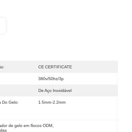
ão:
CE CERTIFICATE
380v/50hz/3p
De Aço Inoxidável
 Do Gelo:
1.5mm-2.2mm
ador de gelo em flocos ODM
, 
adas