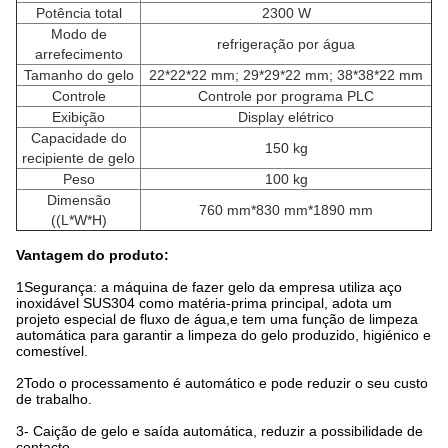
Potência total
2300 W
Modo de
refrigeração por água
arrefecimento
Tamanho do gelo
22*22*22 mm; 29*29*22 mm; 38*38*22 mm
Controle
Controle por programa PLC
Exibição
Display elétrico
Capacidade do
150 kg
recipiente de gelo
Peso
100 kg
Dimensão
760 mm*830 mm*1890 mm
((L*W*H)
Vantagem do produto:
1Segurança: a máquina de fazer gelo da empresa utiliza aço
inoxidável SUS304 como matéria-prima principal, adota um
projeto especial de fluxo de água,e tem uma função de limpeza
automática para garantir a limpeza do gelo produzido, higiénico e
comestível.
2Todo o processamento é automático e pode reduzir o seu custo
de trabalho.
3- Caição de gelo e saída automática, reduzir a possibilidade de
contacto