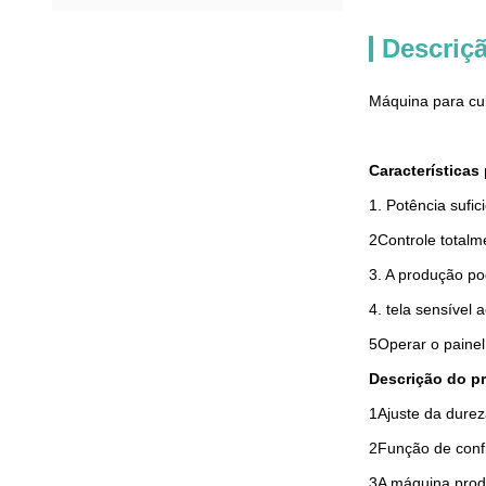
Descriç
Máquina para cub
Características 
1. Potência sufi
2Controle totalm
3. A produção po
4. tela sensível
5Operar o painel d
Descrição do p
1Ajuste da durez
2Função de conf
3A máquina prod