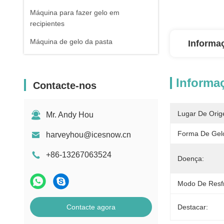
Máquina para fazer gelo em
recipientes
Máquina de gelo da pasta
Informa
Informa
Contacte-nos
Lugar De Orig
Mr. Andy Hou
Forma De Gel
harveyhou@icesnow.cn
+86-13267063524
Doença:
Modo De Resf
Contacte agora
Destacar: