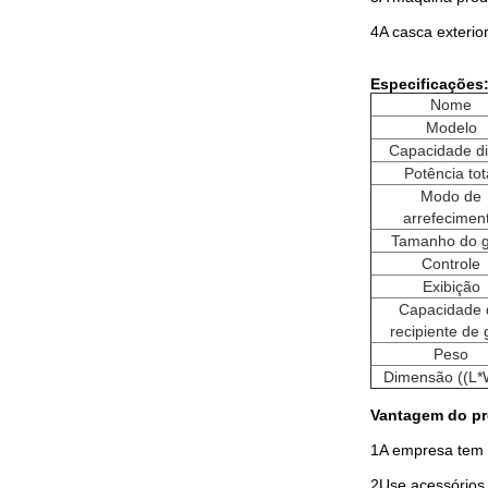
4A casca exterior
Especificações
Nome
Modelo
Capacidade di
Potência tot
Modo de
arrefecimen
Tamanho do g
Controle
Exibição
Capacidade 
recipiente de 
Peso
Dimensão ((L*
Vantagem do pr
1A empresa tem 
2Use acessórios 