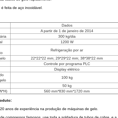
 é feita de aço inoxidável.
:
Dados
A partir de 1 de janeiro de 2014
ária
300 kg/dia
al
1200 W
Refrigeração por ar
to
elo
22*22*22 mm; 29*29*22 mm; 38*38*22 mm
Controle por programa PLC
Display elétrico
do
100 kg
gelo
50 kg
W*H)
560 mm*830 mm*1720 mm
oduto:
20 anos de experiência na produção de máquinas de gelo.
de compressor famosos, use toda a soldadura de tubos de cobre, e a m