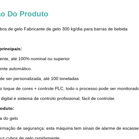
ão Do Produto
os de gelo Fabricante de gelo 300 kg/dia para barras de bebida
principais:
ciente, até 100% nominal ou superior
ente automático.
de ser personalizada, até 100 toneladas
 ao toque de cores + controle PLC, todo o processo pode ser monitorad
igital e sistema de controlo profissional, fácil de controlar.
roduto:
a do gelo
irmação de segurança: esta máquina tem sinais de alarme de escasse
uz cubos de gelo rapidamente.