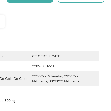
ão:
CE CERTIFICATE
220V/50HZ/1P
22*22*22 Milímetro; 29*29*22 
Do Gelo Do Cubo:
Milímetro; 38*38*22 Milímetro
 de 300 kg
, 