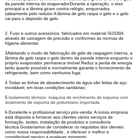
da parede interna do evaporadorDurante a operação, o eixo
principal e a lâmina giram contra-relógio, empurrados
sabiamente pelo redutor.A lâmina de gelo raspa o gelo e o gelo
cai para o depósito de gelo.
2. Fuso e outros acessórios: fabricados em material SUS304
através de usinagem de precisão e conformes às normas de
higiene alimentar.
3Adotando o modo de fabricação de gelo de raspagem interna, a
lâmina de gelo raspa o gelo dentro da parede interna enquanto o
próprio evaporador permanece imóvel.Reduz a perda de energia
tanto quanto possível e normalmente garante o fornecimento de
refrigerante, bem como nenhuma fuga.
4
.
Todas as linhas de abastecimento de água são feitas de aço
inoxidável, em boas condições sanitárias;
5.
Isolamento térmico: máquina de enchimento de espuma com
isolamento de espuma de poliuretano importada.
6.
Excelente e profissional serviço pós-venda: A nossa empresa
está disposta a fornecer aos clientes vários serviços de
formação, testes, instalação de produtos e consultoria
técnica.Gostaríamos de considerar os requisitos dos clientes
como nossa responsabilidade., e oferecer o melhor e
considerável serviço a qualquer momento.