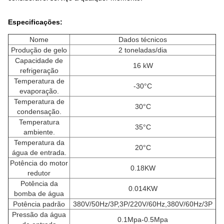
Especificações:
Nome
Dados técnicos
Produção de gelo
2 toneladas/dia
Capacidade de
16 kW
refrigeração
Temperatura de
-30°C
evaporação.
Temperatura de
30°C
condensação.
Temperatura
35°C
ambiente.
Temperatura da
20°C
água de entrada.
Potência do motor
0.18KW
redutor
Potência da
0.014KW
bomba de água
Potência padrão
380V/50Hz/3P,3P/220V/60Hz,380V/60Hz/3P
Pressão da água
0.1Mpa-0.5Mpa