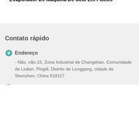
Contato rápido
Endereço
- Não, não.15, Zona Industrial de Changshan, Comunidade
de Liulian, Pingdi, Distrito de Longgang, cidade de
Shenzhen, China 518117
Telefone
+86-132-6706-3524
E-mail
harveyhou@icesnow.cn