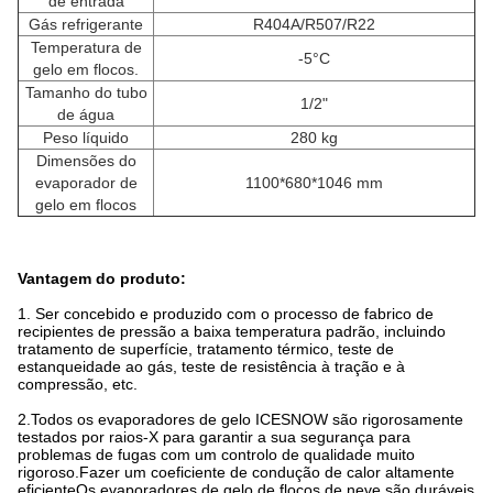
de entrada
Gás refrigerante
R404A/R507/R22
Temperatura de
-5°C
gelo em flocos.
Tamanho do tubo
1/2"
de água
Peso líquido
280 kg
Dimensões do
evaporador de
1100*680*1046 mm
gelo em flocos
Vantagem do produto:
1. Ser concebido e produzido com o processo de fabrico de
recipientes de pressão a baixa temperatura padrão, incluindo
tratamento de superfície, tratamento térmico, teste de
estanqueidade ao gás, teste de resistência à tração e à
compressão, etc.
2.
Todos os evaporadores de gelo ICESNOW são rigorosamente
testados por raios-X para garantir a sua segurança para
problemas de fugas com um controlo de qualidade muito
rigoroso.Fazer um coeficiente de condução de calor altamente
eficienteOs evaporadores de gelo de flocos de neve são duráveis