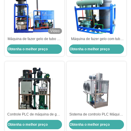
Vídeo
Máquina de fazer gelo de tubo de
Máquina de fazer gelo com tubo
20T totalmente automática 170KW
comestível de aço inoxidável 304
Obtenha o melhor preço
Obtenha o melhor preço
10 toneladas
Controle PLC de máquina de gelo
Sistema de controlo PLC Máquina
de tubo de design personalizado
de gelo de tubo Evaporador de
Obtenha o melhor preço
Obtenha o melhor preço
com personalização
aço inoxidável Fabricante de gelo
tubular