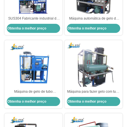
SUS304 Fabricante industrial de
Máquina automática de gelo de
máquinas de gelo de tubo 3T para
mini-tubo industrial de 5T com
Obtenha o melhor preço
Obtenha o melhor preço
bares e hotéis
condensador refrigerado a ar
remoto
Máquina de gelo de tubo
Máquina para fazer gelo com tubo
industrial integrada de 1 tonelada
comestível de qualidade alimentar
Obtenha o melhor preço
Obtenha o melhor preço
380V 220V 440V 415V
Máquina para fazer gelo com tubo
2 toneladas