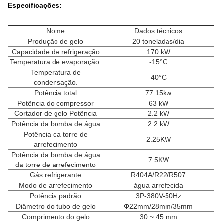
Especificações:
Nome
Dados técnicos
Produção de gelo
20 toneladas/dia
Capacidade de refrigeração
170 kW
Temperatura de evaporação.
-15°C
Temperatura de
40°C
condensação.
Potência total
77.15kw
Potência do compressor
63 kW
Cortador de gelo Potência
2.2 kW
Potência da bomba de água
2.2 kW
Potência da torre de
2.25KW
arrefecimento
Potência da bomba de água
7.5KW
da torre de arrefecimento
Gás refrigerante
R404A/R22/R507
Modo de arrefecimento
água arrefecida
Potência padrão
3P-380V-50Hz
Diâmetro do tubo de gelo
Φ22mm/28mm/35mm
Comprimento do gelo
30 ~ 45 mm